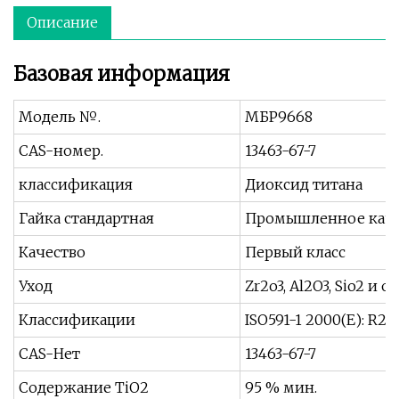
Описание
Базовая информация
Модель №.
МБР9668
CAS-номер.
13463-67-7
классификация
Диоксид титана
Гайка стандартная
Промышленное каче
Качество
Первый класс
Уход
Zr2o3, Al2O3, Sio2 и
Классификации
ISO591-1 2000(Е): R2
CAS-Нет
13463-67-7
Содержание TiO2
95 % мин.