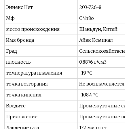
Эйнекс Нет
203-726-8
Мф
C4h8o
место происхождения
Шаньдун, Китай
Имя бренда
Айвк Кемикал
Град
Сельскохозяйственн
плотность
0,8876 г/см3
температура плавления
-19 °С
точка возгорания
Не воспламеняется
точка кипения
-108,4 °С
Введите
Промежуточные син
Приложение
Промежуточные пест
Давление газа
132 мм рт.ст.