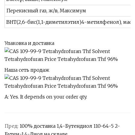
Перекисный газ, ж/в, Максимум
BHT(2,6-бис(1,1-диметилэтил)4-метилфенол), мас./
Упаковка и доставка
Наша сеть продаж
A: Yes. It depends on your order qty.
Пред:
100% доставка 1,4-Бутендиол 110-64-5 2-
Бутен-1,4-Диол на складе