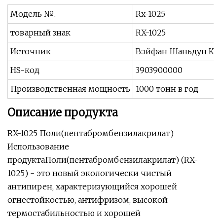
Модель №.
Rx-1025
товарный знак
RX-1025
Источник
Вэйфан Шаньдун Ки
HS-код
3903900000
Производственная мощность
1000 тонн в год
Описание продукта
RX-1025 Поли(пентабромбензилакрилат)
Использование
продуктаПоли(пентабромбензилакрилат) (RX-
1025) - это новый экологически чистый
антипирен, характеризующийся хорошей
огнестойкостью, антифризом, высокой
термостабильностью и хорошей