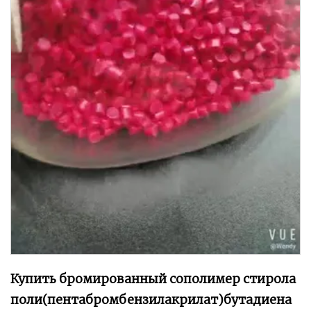
Купить бромированный сополимер стирола
поли(пентабромбензилакрилат)бутадиена