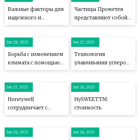
почти все выбросы
Важные факторы для
Частицы Прометея
надежного и
представляют собой
воспроизводимого
MOF для улавливания
приготовления не
углерода
Jun 28, 2023
Jun 27, 2023
Борьба с изменением
Технология
климата с помощью
улавливания углерода
проектов по
и «зеленый
улавливанию и
фронтир»
Jun 27, 2023
хранению углерода
Jun 26, 2023
Honeywell
HySWEETTM:
сотрудничает с
стоимость
Техасским
университетом в
Jun 26, 2023
Остине в области
Jun 26, 2023