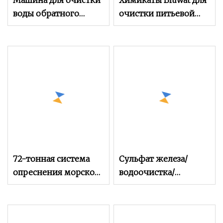
Машина для очистки
Химикаты Bluwat для
воды обратного
очистки питьевой
осмоса
воды и сточных вод
72-тонная система
Сульфат железа/
опреснения морской
водоочистка/
воды RO, генератор
удобрения/кормовые
пресной воды,
добавки/сухой
производитель воды
гептагидрат сульфата