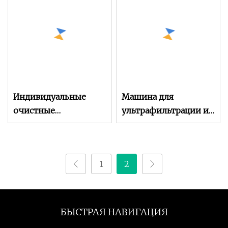
железа 98%
Индивидуальные
Машина для
очистные
ультрафильтрации и
сооружения с
очистки воды
пакетом Mbr, чистая
обратного осмоса
оросительная вода,
1
2
мембранные
биореакторы,
очистные
сооружения
БЫСТРАЯ НАВИГАЦИЯ