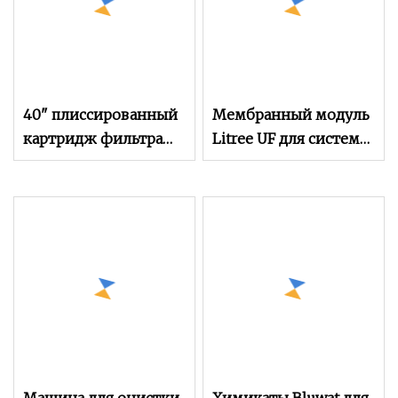
40" плиссированный
Мембранный модуль
картридж фильтра
Litree UF для системы
для воды с высоким
водоочистки
расходом для
промышленной
очистки воды