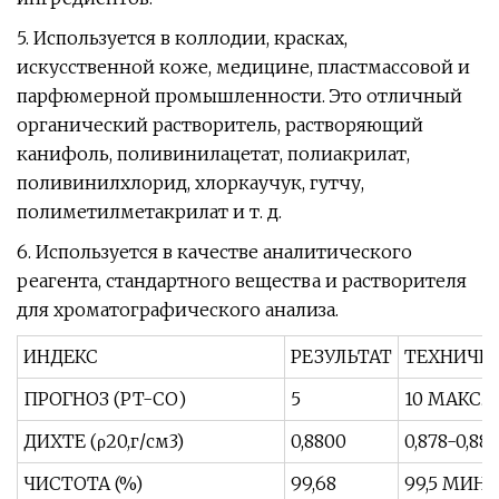
5. Используется в коллодии, красках,
искусственной коже, медицине, пластмассовой и
парфюмерной промышленности. Это отличный
органический растворитель, растворяющий
канифоль, поливинилацетат, полиакрилат,
поливинилхлорид, хлоркаучук, гутчу,
полиметилметакрилат и т. д.
6. Используется в качестве аналитического
реагента, стандартного вещества и растворителя
для хроматографического анализа.
ИНДЕКС
РЕЗУЛЬТАТ
ТЕХНИЧЕ
ПРОГНОЗ (PT-CO)
5
10 МАКС.
ДИХТЕ (ρ20,г/см3)
0,8800
0,878-0,883
ЧИСТОТА (%)
99,68
99,5 МИН