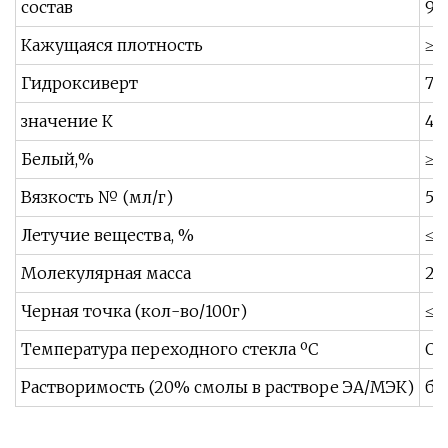
состав
90
Кажущаяся плотность
≥0,
Гидроксиверт
70
значение К
46
Белый,%
≥8
Вязкость № (мл/г)
52
Летучие вещества, %
≤2
Молекулярная масса
27
Черная точка (кол-во/100г)
≤4
Температура переходного стекла ºC
Ок
Растворимость (20% смолы в растворе ЭА/МЭК)
бе