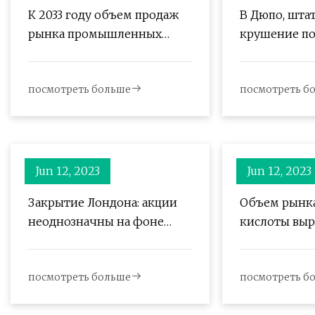
К 2033 году объем продаж
В Дюпо, шта
рынка промышленных
крушение по
растворителей в Азиатско-
поезда Union 
Тихоокеанском регионе
вызвало мас
посмотреть больше
посмотреть б
достигнет 25 409,8 млн
долларов США.
Jun 12, 2023
Jun 12, 2023
Закрытие Лондона: акции
Объем рынка
неоднозначны на фоне
кислоты выра
данных, опасения по поводу
379,71 тыс. т
потолка долга США
посмотреть больше
посмотреть б