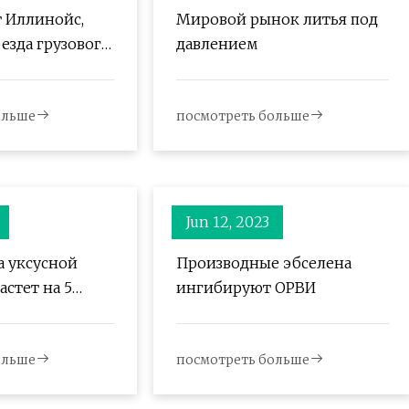
т Иллинойс,
Мировой рынок литья под
езда грузового
давлением
Pacific
совый пожар
ольше
посмотреть больше
Jun 12, 2023
 уксусной
Производные эбселена
стет на 5
ингибируют ОРВИ
онн с 2022 года.
ольше
посмотреть больше