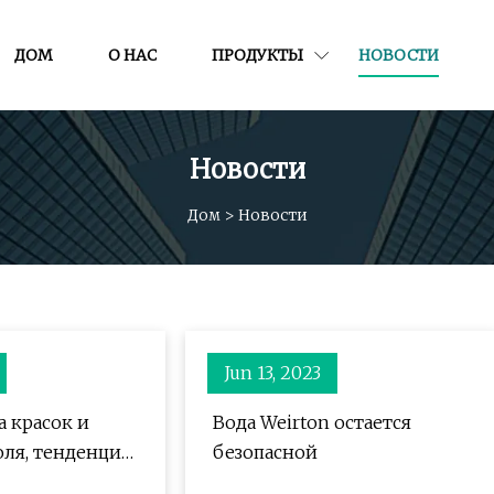
ДОМ
О НАС
ПРОДУКТЫ
НОВОСТИ
Новости
Дом
>
Новости
Jun 13, 2023
 красок и
Вода Weirton остается
оля, тенденции
безопасной
е прогнозы