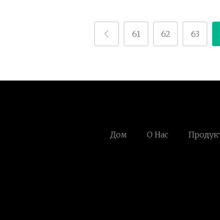
61
62
63
Дом
О Нас
Продук