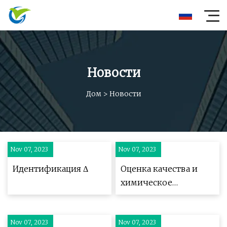
Новости
Дом
>
Новости
Nov 07, 2023
Nov 07, 2023
Идентификация Δ
Оценка качества и
химическое
разнообразие
австралийского
Nov 07, 2023
Nov 07, 2023
прополиса от пчел