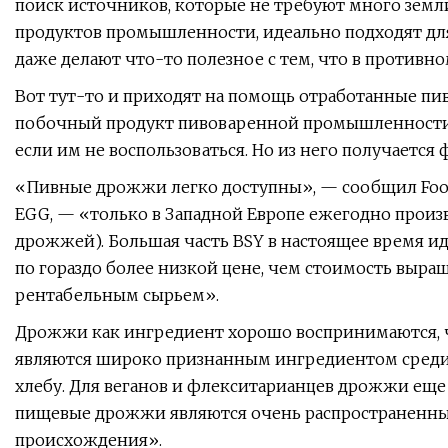
поиск источников, которые не требуют много земл
продуктов промышленности, идеально подходят для 
даже делают что-то полезное с тем, что в противн
Вот тут-то и приходят на помощь отработанные 
побочный продукт пивоваренной промышленности, 
если им не воспользоваться. Но из него получаетс
«Пивные дрожжи легко доступны», — сообщил Food
EGG, — «только в Западной Европе ежегодно произ
дрожжей). Большая часть BSY в настоящее время и
по гораздо более низкой цене, чем стоимость выра
рентабельным сырьем».
Дрожжи как ингредиент хорошо воспринимаются, 
являются широко признанным ингредиентом среди п
хлебу. Для веганов и флекситарианцев дрожжи еще
пищевые дрожжи являются очень распространенны
происхождения».