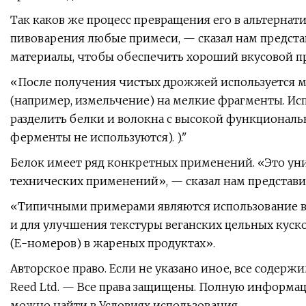
Так каков же процесс превращения его в альтернат
пивоварения любые примеси, — сказал нам представ
материалы, чтобы обеспечить хороший вкусовой пр
«После получения чистых дрожжей используется м
(например, измельчение) на мелкие фрагменты. Ис
разделить белки и волокна с высокой функциональ
ферменты не используются). )​."
Белок имеет ряд конкретных применений. «Это у
технических применений», — сказал нам представи
«Типичными примерами являются использование в к
и ​​для улучшения текстуры веганских цельных куско
(Е-номеров) в жареных продуктах».
Авторское право. Если не указано иное, все содерж
Reed Ltd. — Все права защищены. Полную информац
можно найти в Условиях использования.