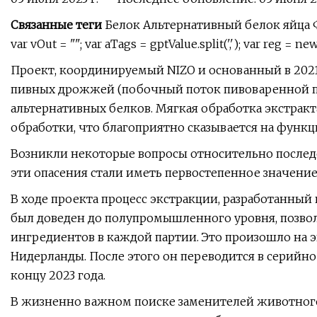
Связанные теги
Белок Альтернативный белок яйца Фу
var vOut = ""; var aTags = gptValue.split(','); var reg = ne
Проект, координируемый NIZO и основанный в 2021
пивных дрожжей (побочный поток пивоваренной пр
альтернативных белков. Мягкая обработка экстрак
обработки, что благоприятно сказывается на функц
Возникли некоторые вопросы относительно последс
эти опасения стали иметь первостепенное значение
В ходе проекта процесс экстракции, разработанный
был доведен до полупромышленного уровня, позво
ингредиентов в каждой партии. Это произошло на э
Нидерланды. После этого он переводится в серийно
концу 2023 года.
В жизненно важном поиске заменителей животного