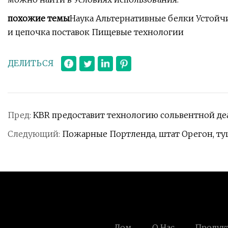
похожие темы
Наука Альтернативные белки Устойч
и цепочка поставок Пищевые технологии
ДЕЛИТЬСЯ
Пред:
KBR предоставит технологию сольвентной деа
Следующий:
Пожарные Портленда, штат Орегон, ту
Дом
О Нас
Продук