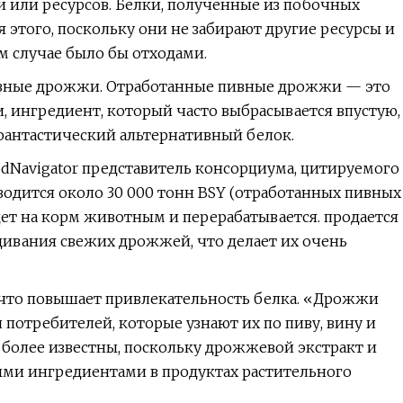
и или ресурсов. Белки, полученные из побочных
этого, поскольку они не забирают другие ресурсы и
ом случае было бы отходами.
пивные дрожжи. Отработанные пивные дрожжи — это
ингредиент, который часто выбрасывается впустую,
я фантастический альтернативный белок.
Navigator представитель консорциума, цитируемого
водится около 30 000 тонн BSY (отработанных пивных
дет на корм животным и перерабатывается. продается
щивания свежих дрожжей, что делает их очень
что повышает привлекательность белка. «Дрожжи
отребителей, которые узнают их по пиву, вину и
 более известны, поскольку дрожжевой экстракт и
ми ингредиентами в продуктах растительного