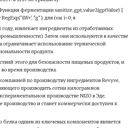
нкция ферментации sanitize_gpt_value2(gptValue) {
w RegExp('\\W+', "g"); для (var i=0; я
 году, извлекает ингредиенты из отработанных
омышленности). Затем они используются в качеств
та ограничивает использование термической
иональности продукта.
твий этого для безопасности пищевых продуктов, и
 во время производства.
 компанией по производству ингредиентов Revyve,
ляющего производить сотни килограммов
кспериментальном производстве NIZO в Эде,
е производство и станет коммерчески доступен к
 белка одним из ключевых компонентов является