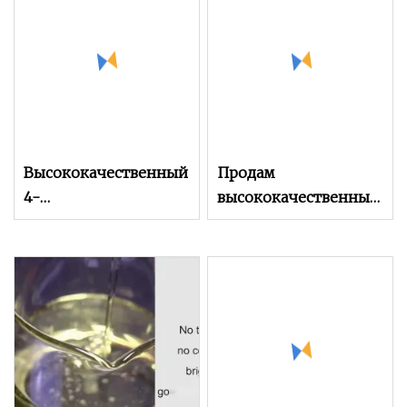
флокуляции и
загущения
Высококачественный
Продам
4-
высококачественный
гидроксибутилакрилат,
этил-а-крилат Ea
номер CAS. 2478-10-6,
C5h8o2.
производитель