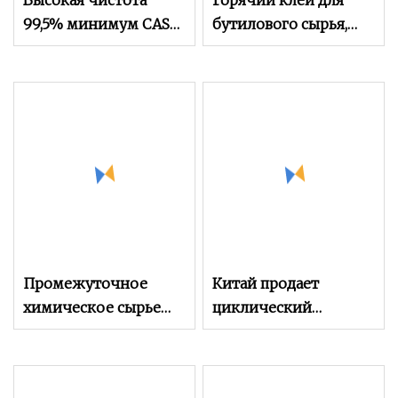
Высокая чистота
Горячий клей для
99,5% минимум CAS
бутилового сырья,
141-32-2
чистота 99% CAS 141-
бутилакрилат/N-
32-2
бутилакрилат,
используется для
синтетической
смолы,
синтетического
волокна,
синтетического
каучука.
Промежуточное
Китай продает
химическое сырье
циклический
CAS 141-32-2
триметилопропановый
бутилакрилат для
формальный акрилат
диспергирования,
Ctfa CAS 66492-51-1