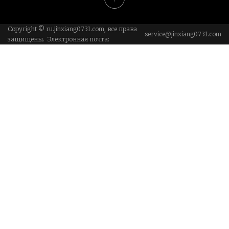
Copyright © ru.jinxiang0731.com, все права
service@jinxiang0731.com
защищены. Электронная почта: