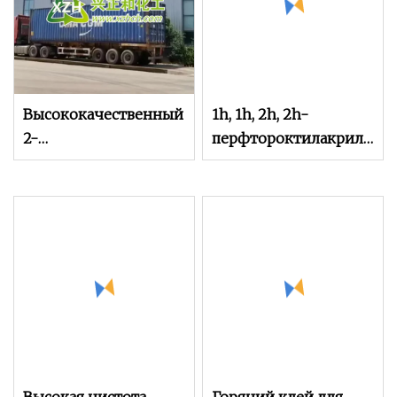
Высококачественный
1h, 1h, 2h, 2h-
2-
перфтороктилакрилат
гидроксиэтилакрилат
CAS: 17527-29-6 В
CAS 818-61-1 по
наличии Быстрая
лучшей цене
доставка