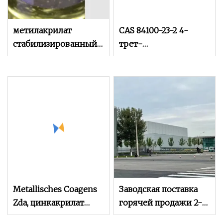
метилакрилат
CAS 84100-23-2 4-
стабилизированный;
трет-
Метилпропеноат №
бутилциклогексилакрил
CAS. 96-33-3
Metallisches Coagens
Заводская поставка
Zda, цинкакрилат
горячей продажи 2-
(CAS: 14643-87-9)
этилгексилакрилата